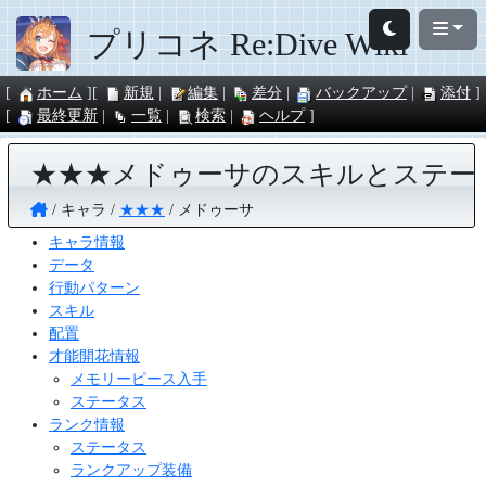
プリコネ Re:Dive Wiki
ホーム
新規
編集
差分
バックアップ
添付
最終更新
一覧
検索
ヘルプ
★★★メドゥーサのスキルとステー
キャラ
★★★
メドゥーサ
キャラ情報
データ
行動パターン
スキル
配置
才能開花情報
メモリーピース入手
ステータス
ランク情報
ステータス
ランクアップ装備