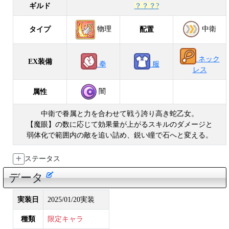
ギルド
？？？?
中衛
物理
タイプ
配置
ネック
EX装備
拳
服
レス
闇
属性
中衛で眷属と力を合わせて戦う誇り高き蛇乙女。
【魔眼】の数に応じて効果量が上がるスキルのダメージと
弱体化で範囲内の敵を追い詰め、鋭い瞳で石へと変える。
ステータス
データ
実装日
2025/01/20実装
種類
限定キャラ