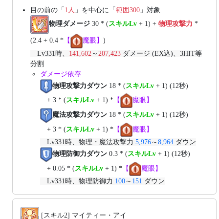
目の前の「
1人
」を中心に「
範囲300
」対象
物理ダメージ
30 * (
スキルLv
+ 1) +
物理攻撃力
*
(2.4 + 0.4 *
【
魔眼】
)
Lv331時、
141,602
～
207,423
ダメージ (EX込)、3HIT等
分割
ダメージ依存
物理攻撃力ダウン
18 * (
スキルLv
+ 1) (12秒)
+ 3 * (
スキルLv
+ 1) *
【
魔眼】
魔法攻撃力ダウン
18 * (
スキルLv
+ 1) (12秒)
+ 3 * (
スキルLv
+ 1) *
【
魔眼】
Lv331時、物理・魔法攻撃力
5,976
～
8,964
ダウン
物理防御力ダウン
0.3 * (
スキルLv
+ 1) (12秒)
+ 0.05 * (
スキルLv
+ 1) *
【
魔眼】
Lv331時、物理防御力
100
～
151
ダウン
[スキル2] マイティー・アイ