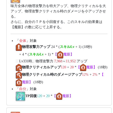
味方全体の物理攻撃力を特大アップ、物理クリティカルを大
アップ、物理攻撃クリティカル時のダメージを小アップさせ
る。
さらに、自分のＴＰを小回復する。このスキルの効果量は
【魔眼】の数に応じて上昇する。
「
全体
」対象
物理攻撃力アップ
24 * (
スキルLv
+ 1) (18秒)
+ 4 * (
スキルLv
+ 1) *
【
魔眼】
Lv331時、物理攻撃力
7,968
～
11,952
アップ
物理クリティカルアップ
120
+
20
*
【
魔眼】
(18秒)
物理クリティカル時のダメージアップ
12%
+
2%
*
【
魔眼】
(18秒)
「
自分
」対象
TP回復
120
+
20
*
【
魔眼】