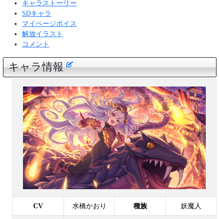
キャラストーリー
SDキャラ
マイページボイス
解放イラスト
コメント
キャラ情報
CV
水橋かおり
種族
妖魔人