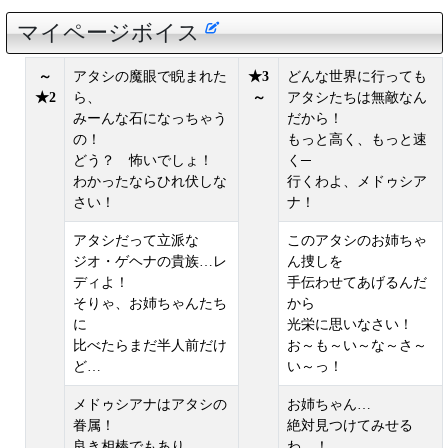
マイページボイス
～
アタシの魔眼で睨まれた
★3
どんな世界に行っても
★2
ら、
～
アタシたちは無敵なん
みーんな石になっちゃう
だから！
の！
もっと高く、もっと速
どう？ 怖いでしょ！
く─
わかったならひれ伏しな
行くわよ、メドゥシア
さい！
ナ！
アタシだって立派な
このアタシのお姉ちゃ
ジオ・ゲヘナの貴族…レ
ん捜しを
ディよ！
手伝わせてあげるんだ
そりゃ、お姉ちゃんたち
から
に
光栄に思いなさい！
比べたらまだ半人前だけ
お～も～い～な～さ～
ど…
い～っ！
メドゥシアナはアタシの
お姉ちゃん…
眷属！
絶対見つけてみせる
良き相棒でもあり、
わ…！