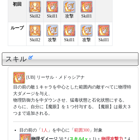
初回
Skill2
Skill1
攻撃
Skill1
ループ
Skill2
攻撃
Skill1
攻撃
Skill1
スキル
[UB] リーサル・メドゥシアナ
目の前の敵１キャラを中心とした範囲内の敵すべてに物理特
大ダメージを与え、
物理防御力を中ダウンさせ、猛毒状態と石化状態にする。
さらに、自分に【魔眼】を１つ付与する。【魔眼】は最大３
つまで追加される。
目の前の「
1人
」を中心に「
範囲300
」対象
物理ダメージ
50 * (
スキルLv
+ 1) +
物理攻撃力
* 4