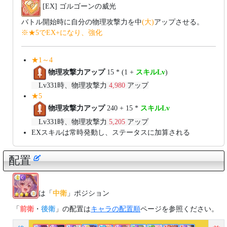
[EX] ゴルゴーンの威光
バトル開始時に自分の物理攻撃力を中
(大)
アップさせる。
※★5でEX+になり、強化
★1～4
物理攻撃力アップ
15 * (1 +
スキルLv
)
Lv331時、物理攻撃力
4,980
アップ
★5
物理攻撃力アップ
240 + 15 *
スキルLv
Lv331時、物理攻撃力
5,205
アップ
EXスキルは常時発動し、ステータスに加算される
配置
は「
中衛
」ポジション
「
前衛
・
後衛
」の配置は
キャラの配置順
ページを参照ください。