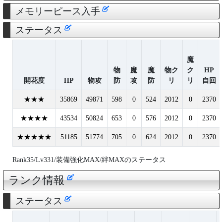
メモリーピース入手
ステータス
魔
物
魔
魔
物ク
ク
HP
開花度
HP
物攻
防
攻
防
リ
リ
自回
★★★
35869
49871
598
0
524
2012
0
2370
★★★★
43534
50824
653
0
576
2012
0
2370
★★★★★
51185
51774
705
0
624
2012
0
2370
Rank35/Lv331/装備強化MAX/絆MAXのステータス
ランク情報
ステータス