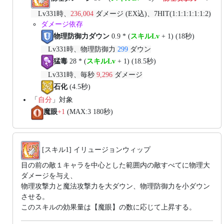
Lv331時、
236,004
ダメージ (EX込)、7HIT(1:1:1:1:1:1:2)
ダメージ依存
物理防御力ダウン
0.9 * (
スキルLv
+ 1) (18秒)
Lv331時、物理防御力
299
ダウン
猛毒
28 * (
スキルLv
+ 1) (18.5秒)
Lv331時、毎秒
9,296
ダメージ
石化
(4.5秒)
「
自分
」対象
魔眼
+1
(MAX:3 180秒)
[スキル1] イリュージョンウィップ
目の前の敵１キャラを中心とした範囲内の敵すべてに物理大
ダメージを与え、
物理攻撃力と魔法攻撃力を大ダウン、物理防御力を小ダウン
させる。
このスキルの効果量は【魔眼】の数に応じて上昇する。