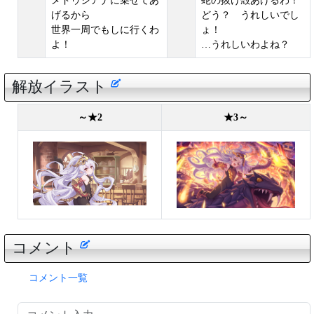
メドゥシアナに乗せてあ
蛇の抜け殻あげるわ！
げるから
どう？ うれしいでし
世界一周でもしに行くわ
ょ！
よ！
…うれしいわよね？
解放イラスト
～★2
★3～
コメント
コメント一覧